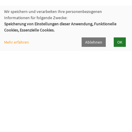
Wir speichern und verarbeiten Ihre personenbezogenen
Informationen für folgende Zwecke:
Speicherung von Einstellungen dieser Anwendung, Funktionelle
Cookies, Essenzielle Cookies.
Mehr erfahren
Ablehnen
OK
Sprachenzentrum Mariaspring
Pulverweg 65, 38678 Clausthal-Zellerfeld
05323/98387-86
sprachenzentrum[at]mariaspring[dot]de
Downloads