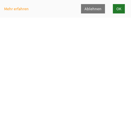
Mehr erfahren
Ablehnen
OK
Sprachenzentrum Mariaspring
Pulverweg 65, 38678 Clausthal-Zellerfeld
05323/98387-86
sprachenzentrum[at]mariaspring[dot]de
Downloads
Öffnungszeiten / working hrs.
Cookie Einstellungen