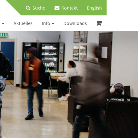
Suche
Kontakt
English
t
Aktuelles
Info
Downloads