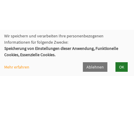
Wir speichern und verarbeiten Ihre personenbezogenen
Informationen für folgende Zwecke:
Speicherung von Einstellungen dieser Anwendung, Funktionelle
Cookies, Essenzielle Cookies.
Sprachenzentrum Mariaspring
Mehr erfahren
Ablehnen
OK
Pulverweg 65, 38678 Clausthal-Zellerfeld
05323/98387-86
sprachenzentrum[at]mariaspring[dot]de
Downloads
Öffnungszeiten / working hrs.