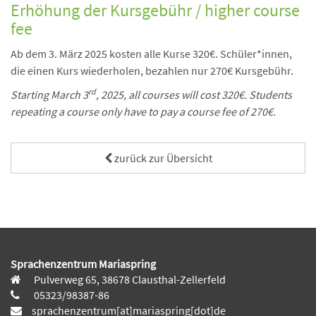
Erhöhung der Kursgebühr / higher course
fee
Ab dem 3. März 2025 kosten alle Kurse 320€. Schüler*innen,
die einen Kurs wiederholen, bezahlen nur 270€ Kursgebühr.
rd
Starting March 3
, 2025, all courses will cost 320€. S
tudents
repeating a course only have to pay a course fee of 270€.
zurück zur Übersicht
Sprachenzentrum Mariaspring
Pulverweg 65, 38678 Clausthal-Zellerfeld
05323/98387-86
sprachenzentrum[at]mariaspring[dot]de